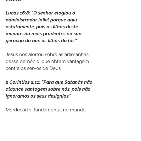
Lucas 16:8: "O senhor elogiou o 
administrador infiel porque agiu 
astutamente, pois os filhos deste 
mundo são mais prudentes na sua 
geração do que os filhos da luz."
Jesus nos alertou sobre as artimanhas 
desse demônio, que obtém vantagem 
contra os servos de Deus.
2 Coríntios 2:11: "Para que Satanás não 
alcance vantagem sobre nós, pois não 
ignoramos os seus desígnios."
Mordecai foi fundamental no mundo 
espiritual e no plano de Deus para 
quebrar esse plano demoníaco do 
agagita, sendo derrotado pela: