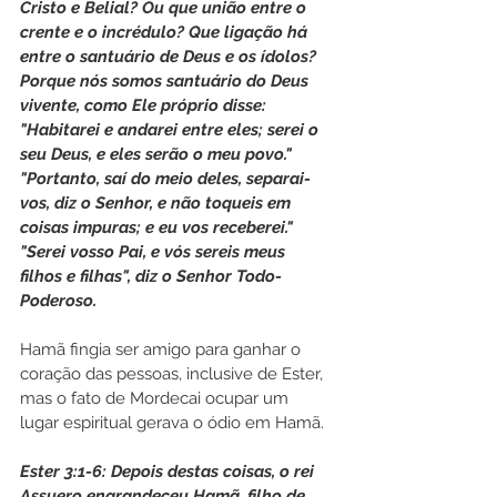
Cristo e Belial? Ou que união entre o 
crente e o incrédulo? Que ligação há 
entre o santuário de Deus e os ídolos? 
Porque nós somos santuário do Deus 
vivente, como Ele próprio disse: 
"Habitarei e andarei entre eles; serei o 
seu Deus, e eles serão o meu povo." 
"Portanto, saí do meio deles, separai-
vos, diz o Senhor, e não toqueis em 
coisas impuras; e eu vos receberei." 
"Serei vosso Pai, e vós sereis meus 
filhos e filhas", diz o Senhor Todo-
Poderoso.
Hamã fingia ser amigo para ganhar o 
coração das pessoas, inclusive de Ester, 
mas o fato de Mordecai ocupar um 
lugar espiritual gerava o ódio em Hamã.
Ester 3:1-6: Depois destas coisas, o rei 
Assuero engrandeceu Hamã, filho de 