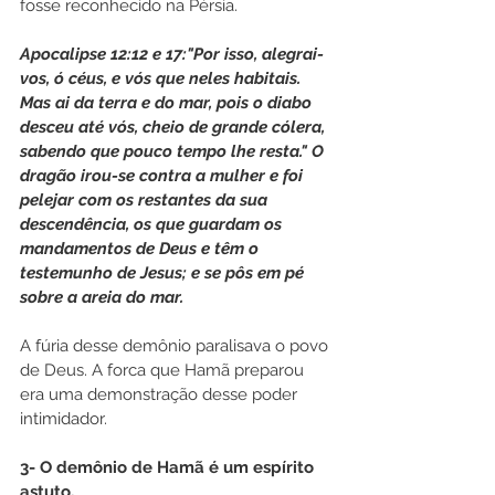
fosse reconhecido na Pérsia.
Apocalipse 12:12 e 17:"Por isso, alegrai-
vos, ó céus, e vós que neles habitais. 
Mas ai da terra e do mar, pois o diabo 
desceu até vós, cheio de grande cólera, 
sabendo que pouco tempo lhe resta." O 
dragão irou-se contra a mulher e foi 
pelejar com os restantes da sua 
descendência, os que guardam os 
mandamentos de Deus e têm o 
testemunho de Jesus; e se pôs em pé 
sobre a areia do mar.
A fúria desse demônio paralisava o povo 
de Deus. A forca que Hamã preparou 
era uma demonstração desse poder 
intimidador.
3- O demônio de Hamã é um espírito 
astuto.