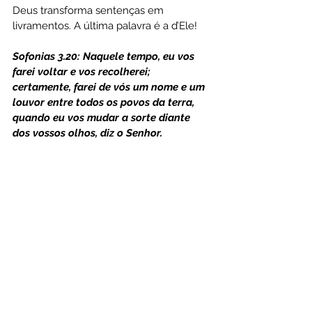
Deus transforma sentenças em 
livramentos. A última palavra é a d’Ele!
Sofonias 3.20: Naquele tempo, eu vos 
farei voltar e vos recolherei; 
certamente, farei de vós um nome e um 
louvor entre todos os povos da terra, 
quando eu vos mudar a sorte diante 
dos vossos olhos, diz o Senhor.
3- DEUS LIBERA UM TEMPO JAMAIS 
IMAGINADO, NO QUAL ESCRAVOS 
PASSAM A GOVERNAR
Ester 9.26: Por isso, àqueles dias 
chamam Purim, do nome Pur. Daí, por 
causa de todas as palavras daquela 
carta, e do que testemunharam, e do 
que lhes havia sucedido.