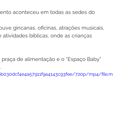
vento aconteceu em todas as sedes do 
uve gincanas, oficinas, atrações musicais, 
atividades bíblicas, onde as crianças 
praça de alimentação e o “Espaço Baby” 
.
eeb030dcf4e4a57911f9a4143c93fee/720p/mp4/file.m