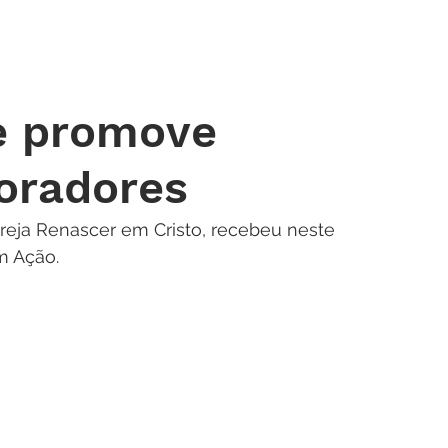
 DE ORAÇÃO
MINISTÉRIOS
AGENDA
ENDEREÇOS
NOTÍ
e promove
oradores
greja Renascer em Cristo, recebeu neste 
m Ação.