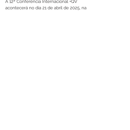
A 12ª Conferência Internacional +QV 
acontecerá no dia 21 de abril de 2025, na 
Renascer Arena, o maior ginásio coberto 
de São Paulo. O tema deste ano será: 
AMBIENTES ESPIRITUAIS
.
Neste dia de imersão, mulheres de 
todas as partes do país terão suas vidas 
transformadas e seus destinos liberados. 
As ministrantes principais serão as 
fundadoras do projeto Mais que 
Vencedoras, Bispa Sonia Hernandes e 
Bispa Fernanda Hernandes Rasmussen, 
que compartilharão ensinamentos e 
experiências inspiradoras recebidas do 
Espírito Santo. Abordando temas em 
uma linguagem acolhedora e 
abrangente, elas falarão como mães, 
filhas, avós e esposas, trazendo 
perspectivas profundas e práticas para a 