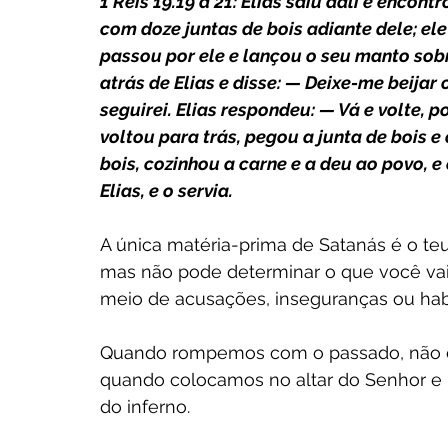
1 Reis 19.19 a 21: Elias saiu dali e encont
com doze juntas de bois adiante dele; el
passou por ele e lançou o seu manto sobre
atrás de Elias e disse: — Deixe-me beijar 
seguirei. Elias respondeu: — Vá e volte, po
voltou para trás, pegou a junta de bois e
bois, cozinhou a carne e a deu ao povo, e
Elias, e o servia. 
A única matéria-prima de Satanás é o teu
mas não pode determinar o que você vai vi
meio de acusações, inseguranças ou habi
Quando rompemos com o passado, não e
quando colocamos no altar do Senhor e 
do inferno.