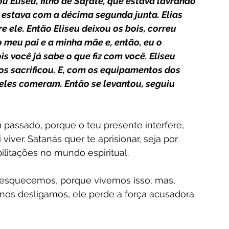
rou Eliseu, filho de Safate, que estava lavrando 
e estava com a décima segunda junta. Elias 
 ele. Então Eliseu deixou os bois, correu 
o meu pai e a minha mãe e, então, eu o 
is você já sabe o que fiz com você. Eliseu 
 os sacrificou. E, com os equipamentos dos 
 eles comeram. Então se levantou, seguiu 
 passado, porque o teu presente interfere, 
ver. Satanás quer te aprisionar, seja por 
litações no mundo espiritual.
squecemos, porque vivemos isso; mas, 
nos desligamos, ele perde a força acusadora 