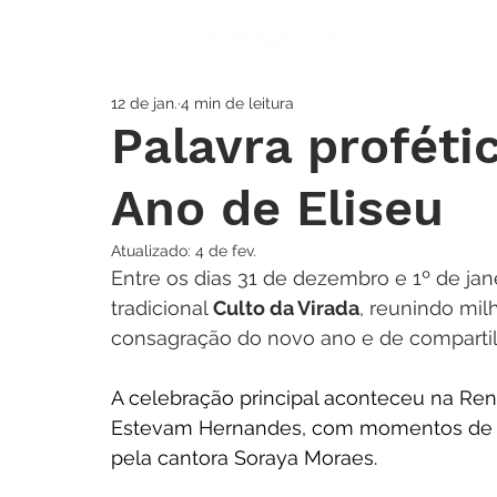
A IGREJA
SOS
12 de jan.
4 min de leitura
Palavra proféti
Ano de Eliseu
Atualizado:
4 de fev.
Entre os dias 31 de dezembro e 1º de jane
tradicional 
Culto da Virada
, reunindo mi
consagração do novo ano e de compartil
A celebração principal aconteceu na Rena
Estevam Hernandes, com momentos de lo
pela cantora Soraya Moraes. 