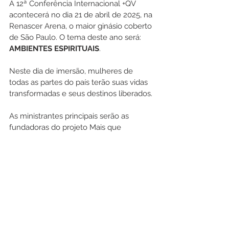
A 12ª Conferência Internacional +QV 
acontecerá no dia 21 de abril de 2025, na 
Renascer Arena, o maior ginásio coberto 
de São Paulo. O tema deste ano será: 
AMBIENTES ESPIRITUAIS
.
Neste dia de imersão, mulheres de 
todas as partes do país terão suas vidas 
transformadas e seus destinos liberados. 
As ministrantes principais serão as 
fundadoras do projeto Mais que 
Vencedoras, Bispa Sonia Hernandes e 
Bispa Fernanda Hernandes Rasmussen, 
que compartilharão ensinamentos e 
experiências inspiradoras recebidas do 
Espírito Santo. Abordando temas em 
uma linguagem acolhedora e 
abrangente, elas falarão como mães, 
filhas, avós e esposas, trazendo 
perspectivas profundas e práticas para a 