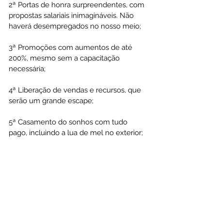
2ª Portas de honra surpreendentes, com 
propostas salariais inimagináveis. Não 
haverá desempregados no nosso meio;
3ª Promoções com aumentos de até 
200%, mesmo sem a capacitação 
necessária;
4ª Liberação de vendas e recursos, que 
serão um grande escape;
5ª Casamento do sonhos com tudo 
pago, incluindo a lua de mel no exterior;
6ª Haverá Purim! Abril será um mês de 
reversão! Pessoas e empresas que 
estavam endividadas e com nomes 
retidos serão liberadas;
7ª Você vai mudar para Susã, o melhor 