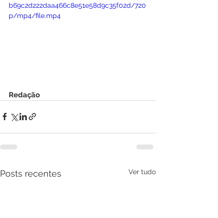
b69c2d222daa466c8e51e58d9c35f02d/720
p/mp4/file.mp4
Redação
Ver tudo
Posts recentes