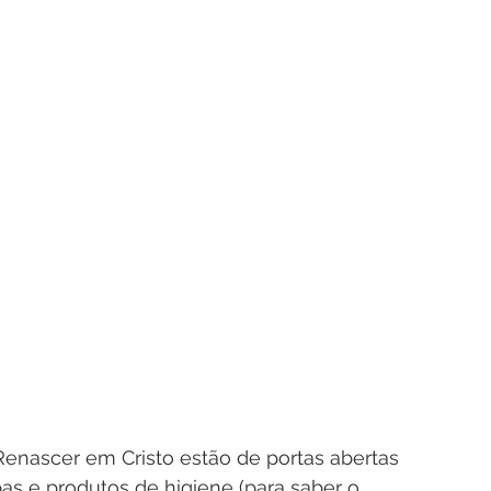
 Renascer em Cristo estão de portas abertas 
as e produtos de higiene (para saber o 