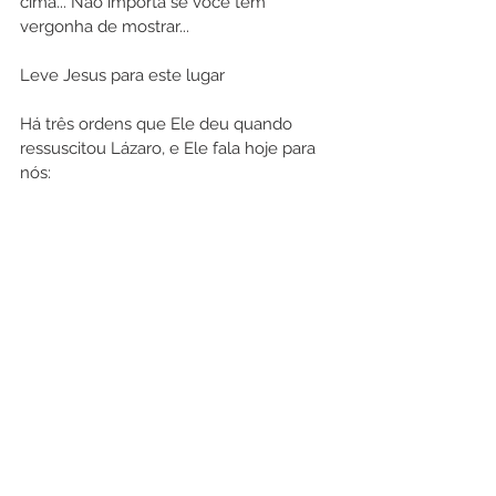
cima... Não importa se você tem 
vergonha de mostrar... 
Leve Jesus para este lugar
Há três ordens que Ele deu quando 
ressuscitou Lázaro, e Ele fala hoje para 
nós:
1º REMOVA A PEDRA!
Tirar a pedra é ouvir e obedecer a voz 
de Deus mesmo quando não 