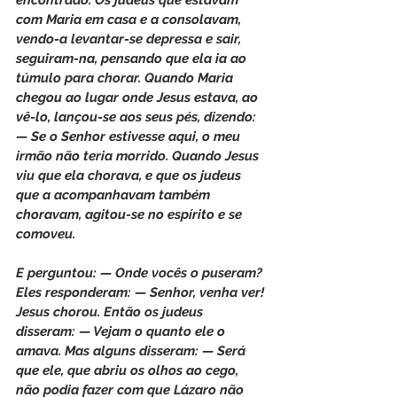
encontrado. Os judeus que estavam 
com Maria em casa e a consolavam, 
vendo-a levantar-se depressa e sair, 
seguiram-na, pensando que ela ia ao 
túmulo para chorar. Quando Maria 
chegou ao lugar onde Jesus estava, ao 
vê-lo, lançou-se aos seus pés, dizendo: 
— Se o Senhor estivesse aqui, o meu 
irmão não teria morrido. Quando Jesus 
viu que ela chorava, e que os judeus 
que a acompanhavam também 
choravam, agitou-se no espírito e se 
comoveu.
E perguntou: — Onde vocês o puseram? 
Eles responderam: — Senhor, venha ver! 
Jesus chorou. Então os judeus 
disseram: — Vejam o quanto ele o 
amava. Mas alguns disseram: — Será 
que ele, que abriu os olhos ao cego, 
não podia fazer com que Lázaro não 