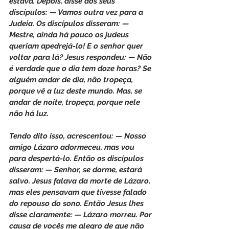
estava. Depois, disse aos seus 
discípulos: — Vamos outra vez para a 
Judeia. Os discípulos disseram: — 
Mestre, ainda há pouco os judeus 
queriam apedrejá-lo! E o senhor quer 
voltar para lá? Jesus respondeu: — Não 
é verdade que o dia tem doze horas? Se 
alguém andar de dia, não tropeça, 
porque vê a luz deste mundo. Mas, se 
andar de noite, tropeça, porque nele 
não há luz.
Tendo dito isso, acrescentou: — Nosso 
amigo Lázaro adormeceu, mas vou 
para despertá-lo. Então os discípulos 
disseram: — Senhor, se dorme, estará 
salvo. Jesus falava da morte de Lázaro, 
mas eles pensavam que tivesse falado 
do repouso do sono. Então Jesus lhes 
disse claramente: — Lázaro morreu. Por 
causa de vocês me alegro de que não 