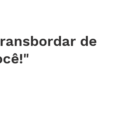
 DE ORAÇÃO
MINISTÉRIOS
AGENDA
ENDEREÇOS
NOTÍ
ransbordar de
ocê!"