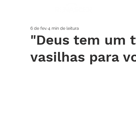
A IGREJA
SOS
6 de fev.
4 min de leitura
"Deus tem um t
vasilhas para v