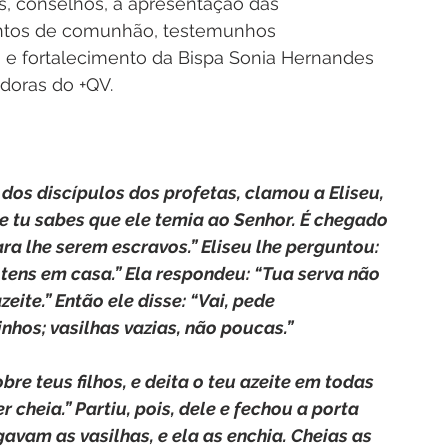
s, conselhos, a apresentação das 
ntos de comunhão, testemunhos 
 e fortalecimento da Bispa Sonia Hernandes 
doras do +QV.
 dos discípulos dos profetas, clamou a Eliseu, 
 e tu sabes que ele temia ao Senhor. É chegado 
ara lhe serem escravos.” Eliseu lhe perguntou: 
 tens em casa.” Ela respondeu: “Tua serva não 
ite.” Então ele disse: “Vai, pede 
nhos; vasilhas vazias, não poucas.”
obre teus filhos, e deita o teu azeite em todas 
 cheia.” Partiu, pois, dele e fechou a porta 
egavam as vasilhas, e ela as enchia. Cheias as 