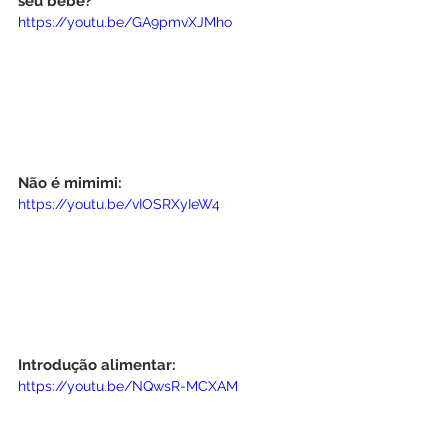
seu bebê?
https://youtu.be/GA9pmvXJMho
Não é mimimi:
https://youtu.be/vIOSRXyIeW4
Introdução alimentar:
https://youtu.be/NQwsR-MCXAM