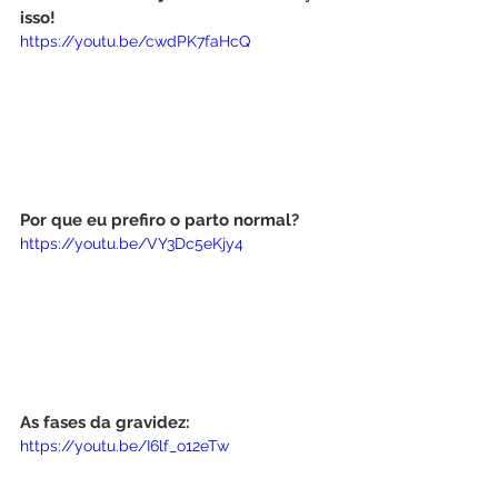
isso!
https://youtu.be/cwdPK7faHcQ
Por que eu prefiro o parto normal?
https://youtu.be/VY3Dc5eKjy4
As fases da gravidez:
https://youtu.be/I6lf_o12eTw