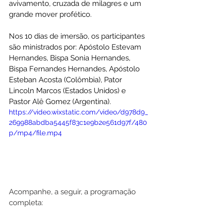
avivamento, cruzada de milagres e um 
grande mover profético.
Nos 10 dias de imersão, os participantes 
são ministrados por: Apóstolo Estevam 
Hernandes, Bispa Sonia Hernandes, 
Bispa Fernandes Hernandes, Apóstolo 
Esteban Acosta (Colômbia), Pator 
Lincoln Marcos (Estados Unidos) e 
Pastor Alê Gomez (Argentina).
https://video.wixstatic.com/video/d978d9_
269988abdba5445f83c1e9b2e561d97f/480
p/mp4/file.mp4
Acompanhe, a seguir, a programação 
completa: 