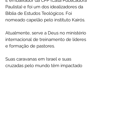
É embaixador da CPP (Casa Publicadora 
Paulista) e foi um dos idealizadores da 
Bíblia de Estudos Teológicos. Foi 
nomeado capelão pelo instituto Kairós.
Atualmente, serve a Deus no ministério 
internacional de treinamento de líderes 
e formação de pastores.
Suas caravanas em Israel e suas 
cruzadas pelo mundo têm impactado 
milhares de vidas. 
Pastor Alê Gomez (Argentina): 
É pastor 
e evangelista há mais de 20 anos. Seu 
trabalho é focado em jovens e 
adolescentes, com a criação de projetos 
envolvendo manifestações artísticas e a 
realização de grandes eventos 
evangelísticos na Argentina, como o 
Jesus Fest, que reúne mais de 400 mil 