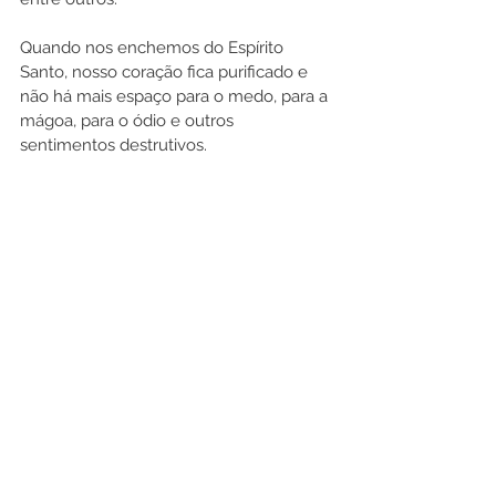
Quando nos enchemos do Espírito 
Santo, nosso coração fica purificado e 
não há mais espaço para o medo, para a 
mágoa, para o ódio e outros 
sentimentos destrutivos.
Gálatas 5.16: Digo, porém, o seguinte: 
vivam no Espírito e vocês jamais 
satisfarão os desejos da carne.