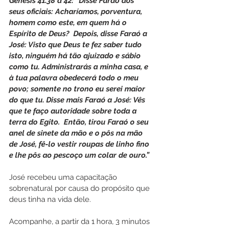
Gênesis 41.38 a 42: “Disse Faraó aos 
seus oficiais: Acharíamos, porventura, 
homem como este, em quem há o 
Espírito de Deus?  Depois, disse Faraó a 
José: Visto que Deus te fez saber tudo 
isto, ninguém há tão ajuizado e sábio 
como tu. Administrarás a minha casa, e 
à tua palavra obedecerá todo o meu 
povo; somente no trono eu serei maior 
do que tu. Disse mais Faraó a José: Vês 
que te faço autoridade sobre toda a 
terra do Egito.  Então, tirou Faraó o seu 
anel de sinete da mão e o pôs na mão 
de José, fê-lo vestir roupas de linho fino 
e lhe pôs ao pescoço um colar de ouro.”
José recebeu uma capacitação 
sobrenatural por causa do propósito que 
deus tinha na vida dele.
Acompanhe, a partir da 1 hora, 3 minutos 