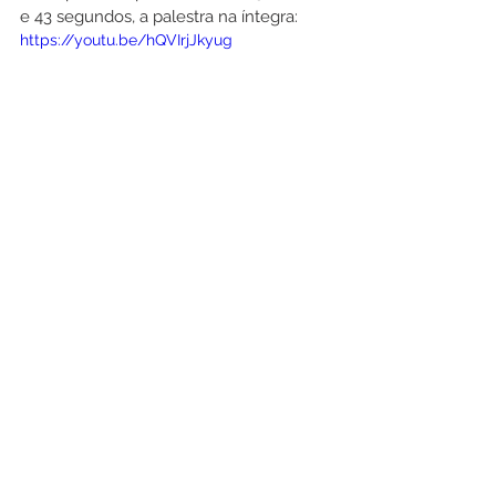
e 43 segundos, a palestra na íntegra:
https://youtu.be/hQVIrjJkyug
Redação 
Mensagens
Ver tudo
Posts recentes