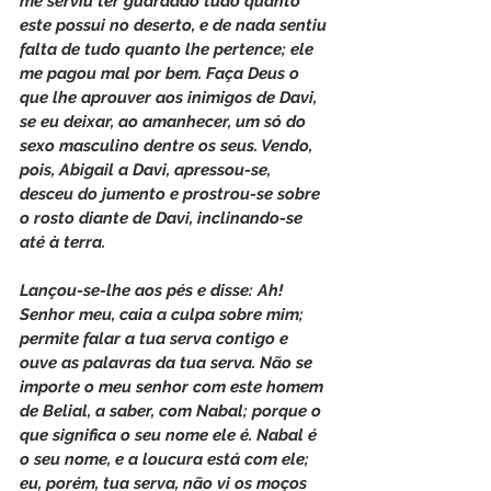
me serviu ter guardado tudo quanto 
este possui no deserto, e de nada sentiu 
falta de tudo quanto lhe pertence; ele 
me pagou mal por bem. Faça Deus o 
que lhe aprouver aos inimigos de Davi, 
se eu deixar, ao amanhecer, um só do 
sexo masculino dentre os seus. Vendo, 
pois, Abigail a Davi, apressou-se, 
desceu do jumento e prostrou-se sobre 
o rosto diante de Davi, inclinando-se 
até à terra.
Lançou-se-lhe aos pés e disse: Ah! 
Senhor meu, caia a culpa sobre mim; 
permite falar a tua serva contigo e 
ouve as palavras da tua serva. Não se 
importe o meu senhor com este homem 
de Belial, a saber, com Nabal; porque o 
que significa o seu nome ele é. Nabal é 
o seu nome, e a loucura está com ele; 
eu, porém, tua serva, não vi os moços 