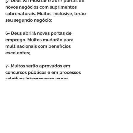
5- Deus vai mostrar e abrir portas de 
novos negócios com suprimentos 
sobrenaturais. Muitos, inclusive, terão 
seu segundo negócio; 
6- Deus abrirá novas portas de 
emprego. Muitos mudarão para 
multinacionais com benefícios 
excelentes; 
7- Muitos serão aprovados em 
concursos públicos e em processos 
seletivos internos para vagas 
sonhadas há anos, até o final deste 
mês;
8- Deus nos dará livramentos de 
acidentes e de situações opressoras 
profissionais. Os planos do inimigo 
serão frustrados;