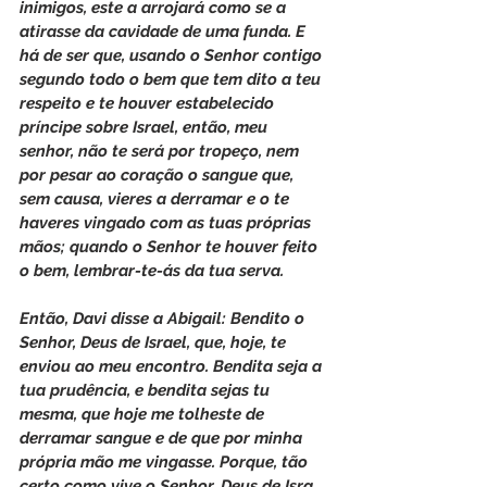
inimigos, este a arrojará como se a 
atirasse da cavidade de uma funda. E 
há de ser que, usando o Senhor contigo 
segundo todo o bem que tem dito a teu 
respeito e te houver estabelecido 
príncipe sobre Israel, então, meu 
senhor, não te será por tropeço, nem 
por pesar ao coração o sangue que, 
sem causa, vieres a derramar e o te 
haveres vingado com as tuas próprias 
mãos; quando o Senhor te houver feito 
o bem, lembrar-te-ás da tua serva.
Então, Davi disse a Abigail: Bendito o 
Senhor, Deus de Israel, que, hoje, te 
enviou ao meu encontro. Bendita seja a 
tua prudência, e bendita sejas tu 
mesma, que hoje me tolheste de 
derramar sangue e de que por minha 
própria mão me vingasse. Porque, tão 
certo como vive o Senhor, Deus de Isra 