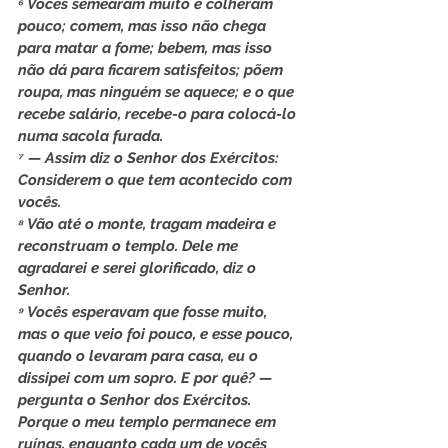
⁶ Vocês semearam muito e colheram 
pouco; comem, mas isso não chega 
para matar a fome; bebem, mas isso 
não dá para ficarem satisfeitos; põem 
roupa, mas ninguém se aquece; e o que 
recebe salário, recebe-o para colocá-lo 
numa sacola furada.
⁷ — Assim diz o Senhor dos Exércitos: 
Considerem o que tem acontecido com 
vocês.
⁸ Vão até o monte, tragam madeira e 
reconstruam o templo. Dele me 
agradarei e serei glorificado, diz o 
Senhor.
⁹ Vocês esperavam que fosse muito, 
mas o que veio foi pouco, e esse pouco, 
quando o levaram para casa, eu o 
dissipei com um sopro. E por quê? — 
pergunta o Senhor dos Exércitos. 
Porque o meu templo permanece em 
ruínas, enquanto cada um de vocês 