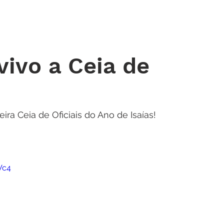
 DE ORAÇÃO
MINISTÉRIOS
AGENDA
ENDEREÇOS
NOTÍ
ivo a Ceia de
ra Ceia de Oficiais do Ano de Isaías! 
Vc4