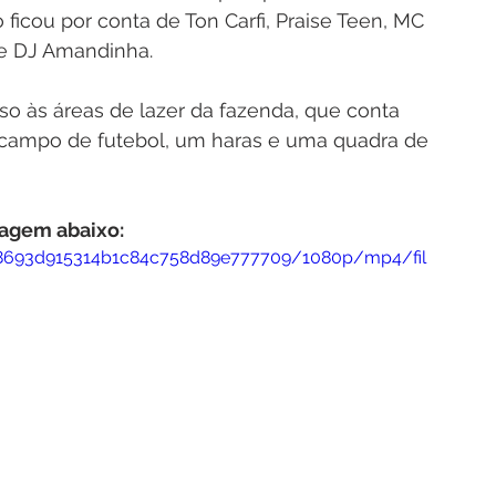
ficou por conta de Ton Carfi, Praise Teen, MC 
e DJ Amandinha. 
o às áreas de lazer da fazenda, que conta 
 campo de futebol, um haras e uma quadra de 
agem abaixo:
d98693d915314b1c84c758d89e777709/1080p/mp4/fil