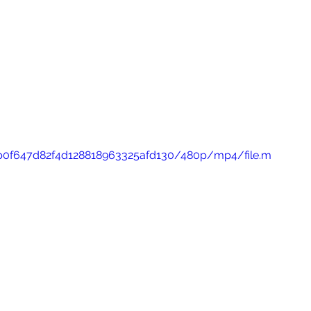
76b0f647d82f4d128818963325afd130/480p/mp4/file.m