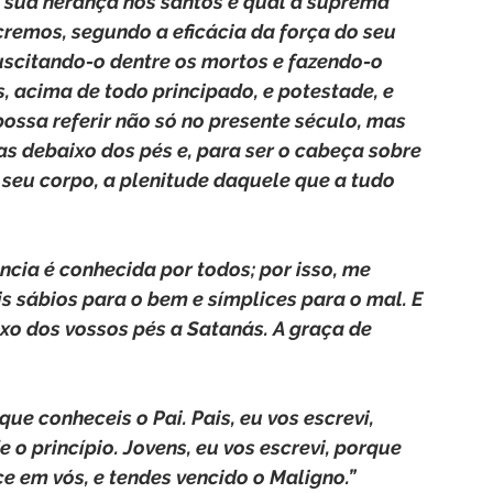
 sua herança nos santos e qual a suprema 
remos, segundo a eficácia da força do seu 
suscitando-o dentre os mortos e fazendo-o 
s, acima de todo principado, e potestade, e 
ossa referir não só no presente século, mas 
s debaixo dos pés e, para ser o cabeça sobre 
o seu corpo, a plenitude daquele que a tudo 
ncia é conhecida por todos; por isso, me 
is sábios para o bem e símplices para o mal. E 
xo dos vossos pés a Satanás. A graça de 
rque conheceis o Pai. Pais, eu vos escrevi, 
o princípio. Jovens, eu vos escrevi, porque 
ce em vós, e tendes vencido o Maligno.”