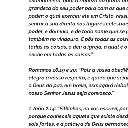
chamamento, qual a riqueza da glória da
grandeza do seu poder para com os que c
poder; o qual exerceu ele em Cristo, res
sentar à sua direita nos lugares celestiai
poder, e domínio, e de todo nome que se p
também no vindouro. E pôs todas as coisa
todas as coisas, o deu à igreja, a qual é 
enche em todas as coisas.”
Romanos 16.19 e 20: “Pois a vossa obediê
alegro a vosso respeito; e quero que seja
o Deus da paz, em breve, esmagará debai
nosso Senhor Jesus seja convosco.”
1 João 2.14: “Filhinhos, eu vos escrevi, po
porque conheceis aquele que existe desde 
sois fortes, e a palavra de Deus permane