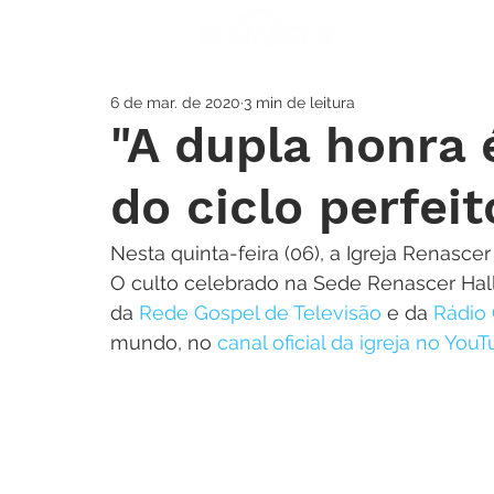
A IGREJA
SOS
6 de mar. de 2020
3 min de leitura
"A dupla honra
do ciclo perfei
Nesta quinta-feira (06), a Igreja Renascer
O culto celebrado na Sede Renascer Hall 
da 
Rede Gospel de Televisão
 e da 
Rádio
mundo, no 
canal oficial da igreja no You