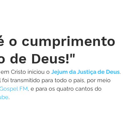
 DE ORAÇÃO
MINISTÉRIOS
AGENDA
ENDEREÇOS
NOTÍ
 é o cumprimento
to de Deus!"
 em Cristo iniciou o 
Jejum da Justiça de Deus
. 
foi transmitido para todo o país, por meio 
 Gospel FM
, e para os quatro cantos do 
Tube
.