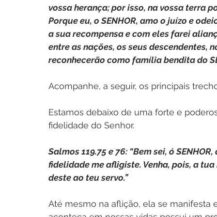
vossa herança; por isso, na vossa terra po
Porque eu, o SENHOR, amo o juízo e odeio
a sua recompensa e com eles farei alianç
entre as nações, os seus descendentes, n
reconhecerão como família bendita do 
Acompanhe, a seguir, os principais trech
Estamos debaixo de uma forte e poderosa
fidelidade do Senhor.
Salmos 119.75 e 76: “Bem sei, ó SENHOR, 
fidelidade me afligiste. Venha, pois, a 
deste ao teu servo.”
Até mesmo na aflição, ela se manifesta 
aconteça em nossas vidas possui um prop