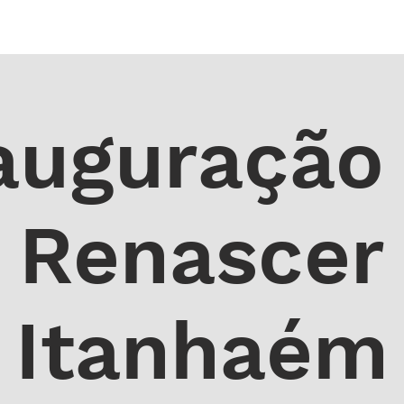
 DE ORAÇÃO
MINISTÉRIOS
AGENDA
ENDEREÇOS
NOTÍ
auguração
Renascer
Itanhaém