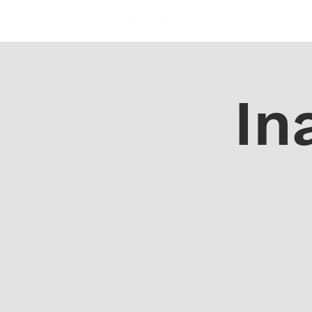
A IGREJA
SOS
In