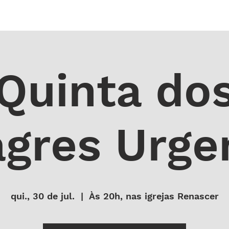
 DE ORAÇÃO
MINISTÉRIOS
AGENDA
ENDEREÇOS
NOTÍ
Quinta do
agres Urge
qui., 30 de jul.
  |  
Às 20h, nas igrejas Renascer