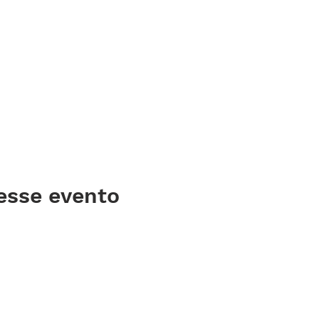
esse evento
© Todos os direitos reservados à Igreja Renasc
Imprensa
Ouvidoria