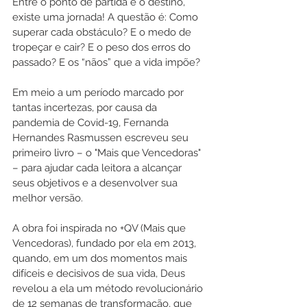
Entre o ponto de partida e o destino, 
existe uma jornada! A questão é: Como 
superar cada obstáculo? E o medo de 
tropeçar e cair? E o peso dos erros do 
passado? E os “nãos” que a vida impõe? 
Em meio a um período marcado por 
tantas incertezas, por causa da 
pandemia de Covid-19, Fernanda 
Hernandes Rasmussen escreveu seu 
primeiro livro – o "Mais que Vencedoras" 
– para ajudar cada leitora a alcançar 
seus objetivos e a desenvolver sua 
melhor versão.
A obra foi inspirada no +QV (Mais que 
Vencedoras), fundado por ela em 2013, 
quando, em um dos momentos mais 
difíceis e decisivos de sua vida, Deus 
revelou a ela um método revolucionário 
de 12 semanas de transformação, que 