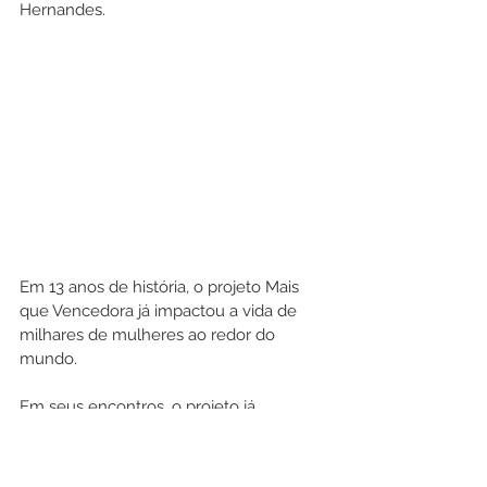
Hernandes.
Em 13 anos de história, o projeto Mais 
que Vencedora já impactou a vida de 
milhares de mulheres ao redor do 
mundo.
Em seus encontros, o projeto já 
recebeu: Apóstola Valnice Milhomens, 
Pastora Ludmila Ferber, Devi Titus, 
Doutora Rosana Alves, Karina Bacchi, 