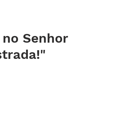
 DE ORAÇÃO
MINISTÉRIOS
AGENDA
ENDEREÇOS
NOTÍ
 no Senhor
strada!"