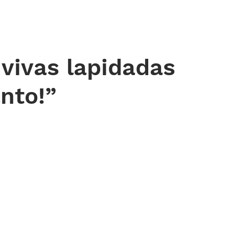
 DE ORAÇÃO
MINISTÉRIOS
AGENDA
ENDEREÇOS
NOTÍ
vivas lapidadas
anto!”