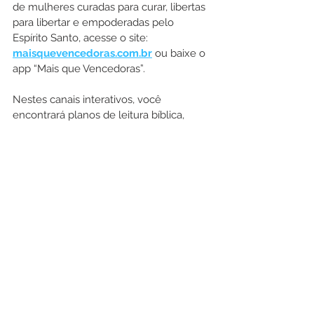
de mulheres curadas para curar, libertas 
para libertar e empoderadas pelo 
Espírito Santo, acesse o site: 
maisquevencedoras.com.br
 ou baixe o 
app “Mais que Vencedoras”. 
Nestes canais interativos, você 
encontrará planos de leitura bíblica, 
devocionais, a agenda das principais 
atividades do +QV, todas as palavras 
ministradas nos nossos encontros, 
desafios que te ajudarão a avançar em 
todas as áreas da sua vida e um espaço 
para você deixar seus pedidos de 
oração e compartilhar suas ideias e 
testemunhos.
Serviço:
Reunião mensal do projeto +QV
Data: 6 de março (quinta-feira)