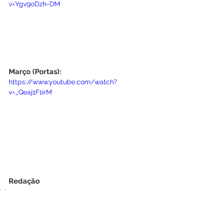
v=Ygv9oDzh-DM
Março (Portas):
https://www.youtube.com/watch?
v=_Qeaj1F1irM
Redação
Mensagens