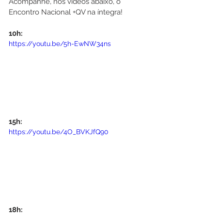
Acompanhe, nos vídeos abaixo, o 
Encontro Nacional +QV na íntegra!
10h: 
https://youtu.be/5h-EwNW34ns
15h:
https://youtu.be/4O_BVKJfQ90
18h: