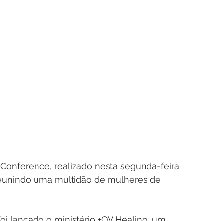
 Conference, realizado nesta segunda-feira 
 reunindo uma multidão de mulheres de 
oi lançado o ministério +QV Healing, um 