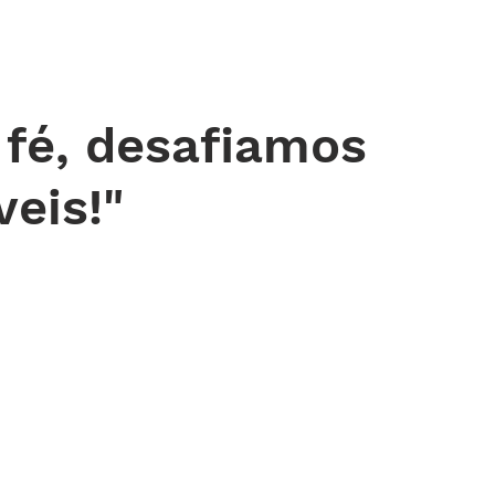
 DE ORAÇÃO
MINISTÉRIOS
AGENDA
ENDEREÇOS
NOTÍ
fé, desafiamos
eis!"