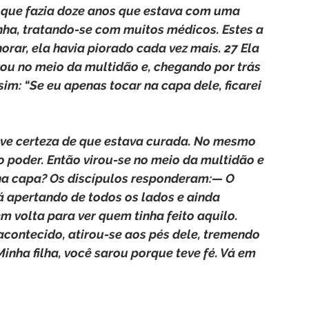
 que fazia doze anos que estava com uma 
nha, tratando-se com muitos médicos. Estes a 
orar, ela havia piorado cada vez mais. 27 Ela 
rou no meio da multidão e, chegando por trás 
im: “Se eu apenas tocar na capa dele, ficarei 
teve certeza de que estava curada. No mesmo 
o poder. Então virou-se no meio da multidão e 
a capa? Os discípulos responderam:— O 
á apertando de todos os lados e ainda 
m volta para ver quem tinha feito aquilo. 
acontecido, atirou-se aos pés dele, tremendo 
inha filha, você sarou porque teve fé. Vá em 