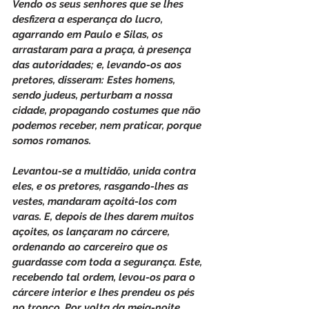
Vendo os seus senhores que se lhes 
desfizera a esperança do lucro, 
agarrando em Paulo e Silas, os 
arrastaram para a praça, à presença 
das autoridades; e, levando-os aos 
pretores, disseram: Estes homens, 
sendo judeus, perturbam a nossa 
cidade, propagando costumes que não 
podemos receber, nem praticar, porque 
somos romanos.
Levantou-se a multidão, unida contra 
eles, e os pretores, rasgando-lhes as 
vestes, mandaram açoitá-los com 
varas. E, depois de lhes darem muitos 
açoites, os lançaram no cárcere, 
ordenando ao carcereiro que os 
guardasse com toda a segurança. Este, 
recebendo tal ordem, levou-os para o 
cárcere interior e lhes prendeu os pés 
no tronco. Por volta da meia-noite, 