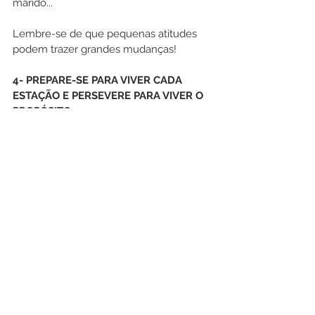
marido...
Lembre-se de que pequenas atitudes 
podem trazer grandes mudanças!
4- PREPARE-SE PARA VIVER CADA 
ESTAÇÃO E PERSEVERE PARA VIVER O 
PROPÓSITO
Gênesis 1.14 a 18: “Disse também Deus: 
Haja luzeiros no firmamento dos céus, 
para fazerem separação entre o dia e a 
noite; e sejam eles para sinais, para 
estações, para dias e anos. E sejam 
para luzeiros no firmamento dos céus, 
para alumiar a terra. E assim se fez. Fez 
Deus os dois grandes luzeiros: o maior 
para governar o dia, e o menor para 
governar a noite; e fez também as 
estrelas. E os colocou no firmamento 
dos céus para alumiarem a terra, para 