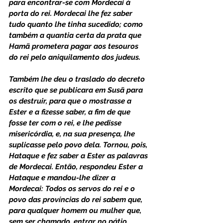
para encontrar-se com Mordecai à 
porta do rei. Mordecai lhe fez saber 
tudo quanto lhe tinha sucedido; como 
também a quantia certa da prata que 
Hamã prometera pagar aos tesouros 
do rei pelo aniquilamento dos judeus.
Também lhe deu o traslado do decreto 
escrito que se publicara em Susã para 
os destruir, para que o mostrasse a 
Ester e a fizesse saber, a fim de que 
fosse ter com o rei, e lhe pedisse 
misericórdia, e, na sua presença, lhe 
suplicasse pelo povo dela. Tornou, pois, 
Hataque e fez saber a Ester as palavras 
de Mordecai. Então, respondeu Ester a 
Hataque e mandou-lhe dizer a 
Mordecai: Todos os servos do rei e o 
povo das províncias do rei sabem que, 
para qualquer homem ou mulher que, 
sem ser chamado, entrar no pátio 