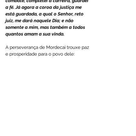
combate, completei a carreira, guardei 
a fé. Já agora a coroa da justiça me 
está guardada, a qual o Senhor, reto 
juiz, me dará naquele Dia; e não 
somente a mim, mas também a todos 
quantos amam a sua vinda.
A perseverança de Mordecai trouxe paz 
e prosperidade para o povo dele:
Ester 10.2: Quanto aos mais atos do seu 
poder e do seu valor e ao relatório 
completo da grandeza de Mordecai, a 
quem o rei exaltou, porventura, não 
estão escritos no Livro da História dos 
Reis da Média e da Pérsia?
Jó foi restituído em dobro porque foi fiel 
a Deus, mesmo tendo perdido tudo!
Jó 42.10: Mudou o Senhor a sorte de Jó, 