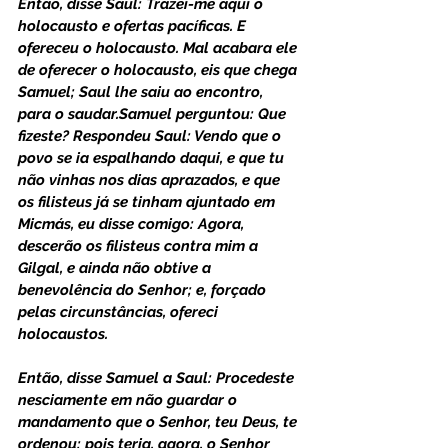
Então, disse Saul: Trazei-me aqui o 
holocausto e ofertas pacíficas. E 
ofereceu o holocausto. Mal acabara ele 
de oferecer o holocausto, eis que chega 
Samuel; Saul lhe saiu ao encontro, 
para o saudar.Samuel perguntou: Que 
fizeste? Respondeu Saul: Vendo que o 
povo se ia espalhando daqui, e que tu 
não vinhas nos dias aprazados, e que 
os filisteus já se tinham ajuntado em 
Micmás, eu disse comigo: Agora, 
descerão os filisteus contra mim a 
Gilgal, e ainda não obtive a 
benevolência do Senhor; e, forçado 
pelas circunstâncias, ofereci 
holocaustos. 
Então, disse Samuel a Saul: Procedeste 
nesciamente em não guardar o 
mandamento que o Senhor, teu Deus, te 
ordenou; pois teria, agora, o Senhor 