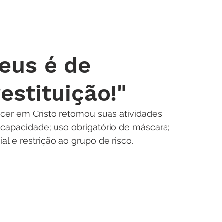
 DE ORAÇÃO
MINISTÉRIOS
AGENDA
ENDEREÇOS
NOTÍ
eus é de
estituição!"
cer em Cristo retomou suas atividades 
apacidade; uso obrigatório de máscara; 
al e restrição ao grupo de risco.