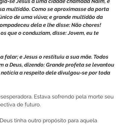
rigia-se Jesus a uma cidade chamada Naim, e 
sa multidão. Como se aproximasse da porta 
o único de uma viúva; e grande multidão da 
compadeceu dela e lhe disse: Não chores! 
os que o conduziam, disse: Jovem, eu te 
 falar; e Jesus o restituiu a sua mãe. Todos 
m a Deus, dizendo: Grande profeta se levantou 
a notícia a respeito dele divulgou-se por toda 
sesperadora. Estava sofrendo pela morte seu 
ectiva de futuro.
 Deus tinha outro propósito para aquela 