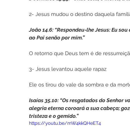
2- Jesus mudou o destino daquela famíli
João 14.6: “Respondeu-lhe Jesus: Eu sou 
ao Pai senão por mim.”
O retorno que Deus tem é de ressurreição
3- Jesus levantou aquele rapaz
Ele os tirou do vale da sombra e da mort
Isaías 35.10: “Os resgatados do Senhor vo
alegria eterna coroará a sua cabeça; gozo
tristeza e o gemido.”
https://youtu.be/mW4kkQHeET4