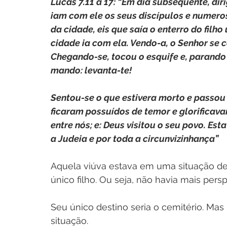
Lucas 7.11 a 17: “Em dia subsequente, di
iam com ele os seus discípulos e numero
da cidade, eis que saía o enterro do filh
cidade ia com ela. Vendo-a, o Senhor se 
Chegando-se, tocou o esquife e, parando 
mando: levanta-te!
Sentou-se o que estivera morto e passou a
ficaram possuídos de temor e glorificava
entre nós; e: Deus visitou o seu povo. Est
a Judeia e por toda a circunvizinhança”
Aquela viúva estava em uma situação de
único filho. Ou seja, não havia mais persp
Seu único destino seria o cemitério. Mas
situação.