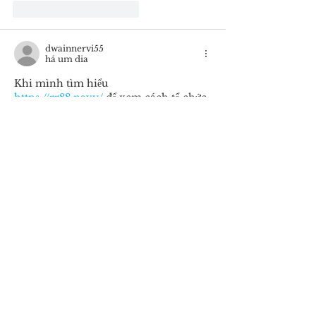
Curtir
Responder
dwainnervi55
há um dia
Khi mình tìm hiểu 
https://rr88.navy/
 để xem cách tổ chức 
các chuyên mục, mình nhận thấy giao 
diện có sự phân chia khá mạch lạc. 
Những khu vực như slot game, xổ số, 
thể thao và game bài được bố trí theo 
từng nhóm giúp mình dễ dàng nhận 
biết từng loại hình. Mình đánh giá 
cách trình bày này hỗ trợ người dùng 
làm quen nhanh với cấu trúc website, 
đồng thời giảm thời gian tìm kiếm khi 
cần quay…
Mostrar mais
Curtir
Responder