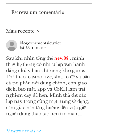
fazer jejuar os convidados
julho. A palavra fo
para o casamento,
ministrada pelo A
Escreva um comentário
enquanto está com eles o
Estevam...
noivo? Dias...
Mais recente
blogcommentsieuviet
há 23 minutos
Sau khi nhìn tổng thể 
new88
 , mình 
thấy hệ thống có nhiều lớp vận hành 
đáng chú ý hơn chỉ riêng kho game. 
Thể thao, casino live, slot, lô đề và bắn 
cá tạo phần nội dung chính, còn giao 
dịch, bảo mật, app và CSKH làm trải 
nghiệm đầy đủ hơn. Mình thử đặt các 
lớp này trong cùng một luồng sử dụng, 
cảm giác nền tảng hướng đến việc giữ 
người dùng thao tác liên tục mà ít…
Mostrar mais