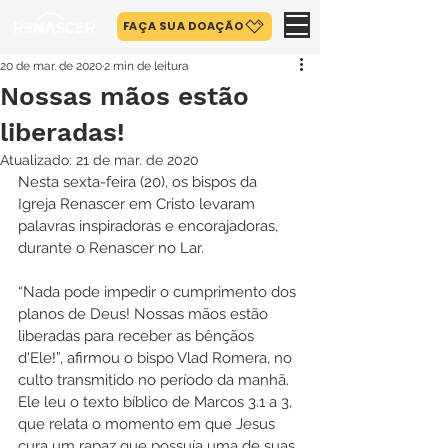
FAÇA SUA DOAÇÃO
20 de mar. de 2020
2 min de leitura
Nossas mãos estão
liberadas!
Atualizado:
21 de mar. de 2020
Nesta sexta-feira (20), os bispos da 
Igreja Renascer em Cristo levaram 
palavras inspiradoras e encorajadoras, 
durante o Renascer no Lar.
“Nada pode impedir o cumprimento dos 
planos de Deus! Nossas mãos estão 
liberadas para receber as bênçãos 
d'Ele!”, afirmou o bispo Vlad Romera, no 
culto transmitido no período da manhã. 
Ele leu o texto bíblico de Marcos 3.1 a 3, 
que relata o momento em que Jesus 
cura um rapaz que possuía uma de suas 