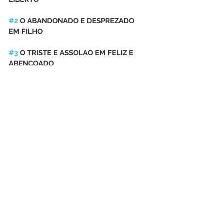
#2
 O ABANDONADO E DESPREZADO 
EM FILHO
#3
 O TRISTE E ASSOLAO EM FELIZ E 
ABENÇOADO
#4
 O QUE FOI JOGADO E ESQUECIDO 
NO POÇO EM UM DOS HOMENS MAIS 
IMPORTANTES DA TERRA
#5
 O SIMPLES PASTOR EM UM REI
#6
 O LAVRADOR EM PROFETA
E você em quem o Senhor te formou 
para ser!
Não há nada que Ele não possa 
transformar!