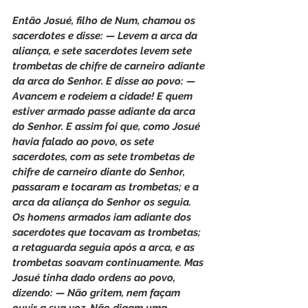
Então Josué, filho de Num, chamou os 
sacerdotes e disse: — Levem a arca da 
aliança, e sete sacerdotes levem sete 
trombetas de chifre de carneiro adiante 
da arca do Senhor. E disse ao povo: — 
Avancem e rodeiem a cidade! E quem 
estiver armado passe adiante da arca 
do Senhor. E assim foi que, como Josué 
havia falado ao povo, os sete 
sacerdotes, com as sete trombetas de 
chifre de carneiro diante do Senhor, 
passaram e tocaram as trombetas; e a 
arca da aliança do Senhor os seguia. 
Os homens armados iam adiante dos 
sacerdotes que tocavam as trombetas; 
a retaguarda seguia após a arca, e as 
trombetas soavam continuamente. Mas 
Josué tinha dado ordens ao povo, 
dizendo: — Não gritem, nem façam 
ouvir a sua voz. Não digam uma 