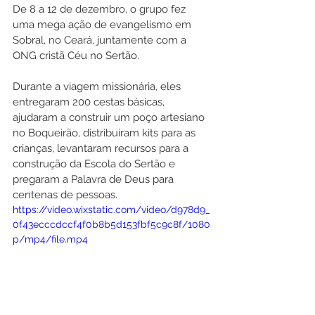
De 8 a 12 de dezembro, o grupo fez 
uma mega ação de evangelismo em 
Sobral, no Ceará, juntamente com a 
ONG cristã Céu no Sertão. 
Durante a viagem missionária, eles 
entregaram 200 cestas básicas, 
ajudaram a construir um poço artesiano 
no Boqueirão, distribuíram kits para as 
crianças, levantaram recursos para a 
construção da Escola do Sertão e 
pregaram a Palavra de Deus para 
centenas de pessoas.
https://video.wixstatic.com/video/d978d9_
0f43ecccdccf4f0b8b5d153fbf5c9c8f/1080
p/mp4/file.mp4