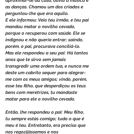
aproximar-se da casa, ouviu a música e 
as danças. Chamou um dos criados e 
perguntou-lhe que era aquilo.
E ele informou: Veio teu irmão, e teu pai 
mandou matar o novilho cevado, 
porque o recuperou com saúde. Ele se 
indignou e não queria entrar; saindo, 
porém, o pai, procurava conciliá-lo. 
Mas ele respondeu a seu pai: Há tantos 
anos que te sirvo sem jamais 
transgredir uma ordem tua, e nunca me 
deste um cabrito sequer para alegrar-
me com os meus amigos; vindo, porém, 
esse teu filho, que desperdiçou os teus 
bens com meretrizes, tu mandaste 
matar para ele o novilho cevado.
Então, lhe respondeu o pai: Meu filho, 
tu sempre estás comigo; tudo o que é 
meu é teu. Entretanto, era preciso que 
nos regozijássemos e nos 