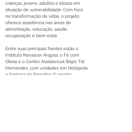
crianças, jovens, adultos e idosos em 
situação de vulnerabilidade. Com foco 
na transformação de vidas, o projeto 
oferece assistência nas áreas de 
alimentação, educação, saúde, 
recuperação e bem-estar.
Entre suas principais frentes estão o 
Instituto Renascer Angola, o Fé com 
Obras e o Centro Assistencial Bispo Tid 
Hernandes, com unidades em Heliópolis 
e Santana de Parnaíba. O projeto 
também compartilha a Palavra de Deus 
através da Rádio Gospel FM e da Rede 
Gospel de Televisão, alcançando lares, 
hospitais e presídios.
Sustentado pelos doadores recorrentes 
— os Gideões da Conquista — o projeto 
segue firme em sua missão de 