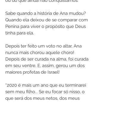
ou do que ainda não conquistamos.
Sabe quando a história de Ana mudou? 
Quando ela deixou de se comparar com 
Penina para viver o propósito que Deus 
tinha para ela.
Depois ter feito um voto no altar, Ana 
nunca mais chorou aquele choro! 
Depois de ser curada na alma, foi curada 
em seu ventre. E, assim, gerou um dos 
maiores profetas de Israel!
“2020 é mais um ano que eu terminarei 
sem meu filho... Se eu focar só nisso, o 
que será dos meus netos, dos meus 
outros filhos ou do meu marido? Minha 
família precisa de mim inteira. Eu tenho 
motivos para continuar e ser feliz. E o 
maior deles é que Deus continua 
comigo!”, conscientizou a Bispa Sonia.