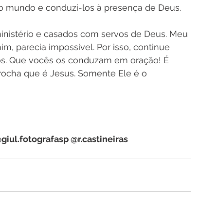
do mundo e conduzi-los à presença de Deus.
ministério e casados com servos de Deus. Meu 
im, parecia impossível. Por isso, continue 
os. Que vocês os conduzam em oração! É 
a rocha que é Jesus. Somente Ele é o 
iul.fotografasp @r.castineiras 