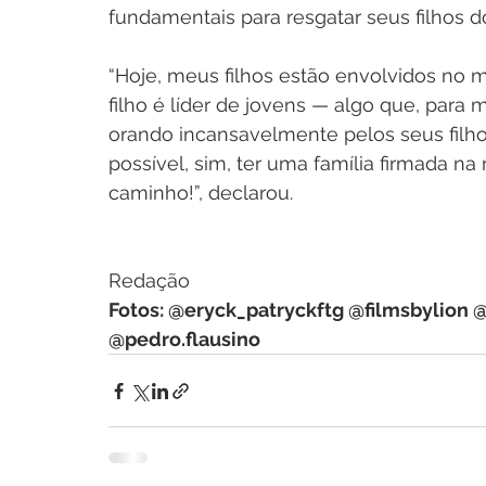
fundamentais para resgatar seus filhos 
“Hoje, meus filhos estão envolvidos no 
filho é líder de jovens — algo que, para m
orando incansavelmente pelos seus filh
possível, sim, ter uma família firmada n
caminho!”, declarou.
Redação
Fotos: @eryck_patryckftg @filmsbylion @g
@pedro.flausino