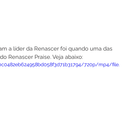
 a líder da Renascer foi quando uma das 
 do Renascer Praise. Veja abaixo:
e60c0482eb624958bd058f3d71b31794/720p/mp4/file.