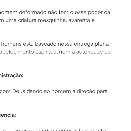
o homem deformado não tem o esse poder da 
m uma criatura mesquinha, avarenta e 
 homens está baseado nessa entrega plena 
tabelecimento espiritual nem a autoridade de 
nistração:
com Deus dando ao homem a direção para 
ência: 
 toda árvore do jardim comerás livremente, 