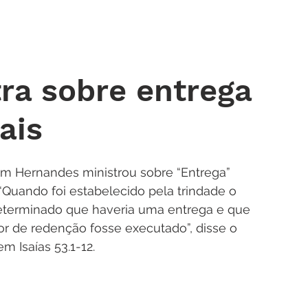
 DE ORAÇÃO
MINISTÉRIOS
AGENDA
ENDEREÇOS
NOTÍ
ra sobre entrega
ais
am Hernandes ministrou sobre “Entrega” 
 “Quando foi estabelecido pela trindade o 
terminado que haveria uma entrega e que 
ior de redenção fosse executado”, disse o 
m Isaías 53.1-12.