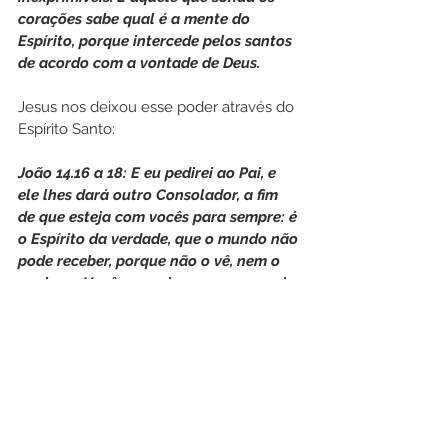
corações sabe qual é a mente do 
Espírito, porque intercede pelos santos 
de acordo com a vontade de Deus. 
Jesus nos deixou esse poder através do 
Espírito Santo:
João 14.16 a 18: E eu pedirei ao Pai, e 
ele lhes dará outro Consolador, a fim 
de que esteja com vocês para sempre: é 
o Espírito da verdade, que o mundo não 
pode receber, porque não o vê, nem o 
conhece. Vocês o conhecem, porque ele 
habita com vocês e estará em vocês. — 
Não deixarei que fiquem órfãos; 
voltarei para junto de vocês. 