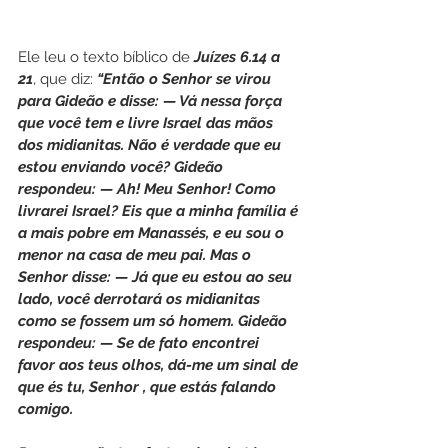
Ele leu o texto bíblico de 
Juízes 6.14 a 
21
, que diz: 
“Então o Senhor se virou 
para Gideão e disse: — Vá nessa força 
que você tem e livre Israel das mãos 
dos midianitas. Não é verdade que eu 
estou enviando você? Gideão 
respondeu: — Ah! Meu Senhor! Como 
livrarei Israel? Eis que a minha família é 
a mais pobre em Manassés, e eu sou o 
menor na casa de meu pai. Mas o 
Senhor disse: — Já que eu estou ao seu 
lado, você derrotará os midianitas 
como se fossem um só homem. Gideão 
respondeu: — Se de fato encontrei 
favor aos teus olhos, dá-me um sinal de 
que és tu, Senhor , que estás falando 
comigo.