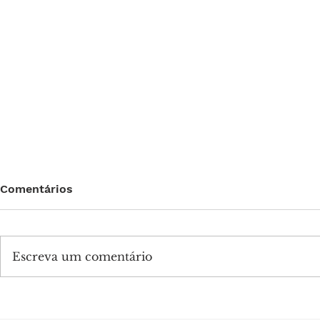
Comentários
Escreva um comentário
Encontro de Casais +QV:
Renascer P
sua segunda lua de mel
às platafor