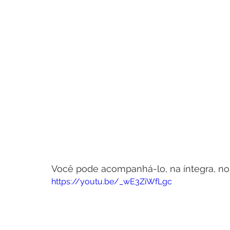
Você pode acompanhá-lo, na íntegra, no 
https://youtu.be/_wE3ZiWfLgc